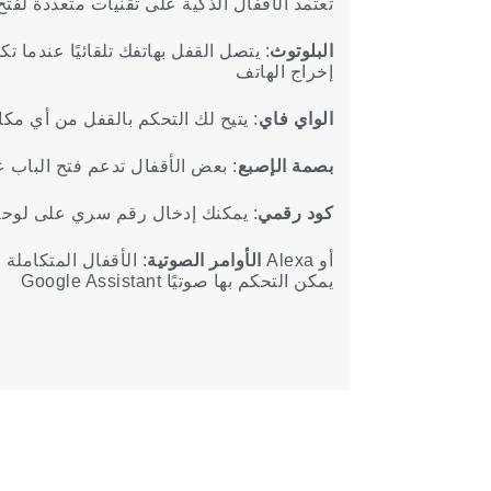
تعتمد
الأقفال
الذكية
على
تقنيات
متعددة
لفت
البلوتوث
:
يتصل
القفل
بهاتفك
تلقائيًا
عندما
تك
إخراج
الهاتف
الواي
فاي
:
يتيح
لك
التحكم
بالقفل
من
أي
مكا
بصمة
الإصبع
:
بعض
الأقفال
تدعم
فتح
الباب
ع
كود
رقمي
:
يمكنك
إدخال
رقم
سري
على
لوح
أو
Alexa
مثل
الأوامر
الصوتية
:
الأقفال
المتكاملة
م
يمكن
التحكم
بها
صوتيًا
Assistant
Google