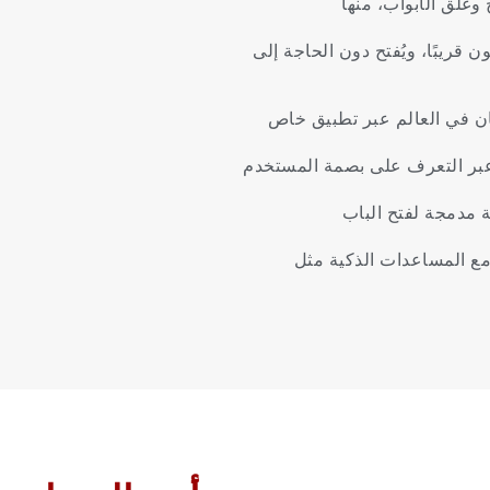
ح
وغلق
الأبواب،
منها
ون
قريبًا،
ويُفتح
دون
الحاجة
إلى
ن
في
العالم
عبر
تطبيق
خاص
بر
التعرف
على
بصمة
المستخدم
ة
مدمجة
لفتح
الباب
ع
المساعدات
الذكية